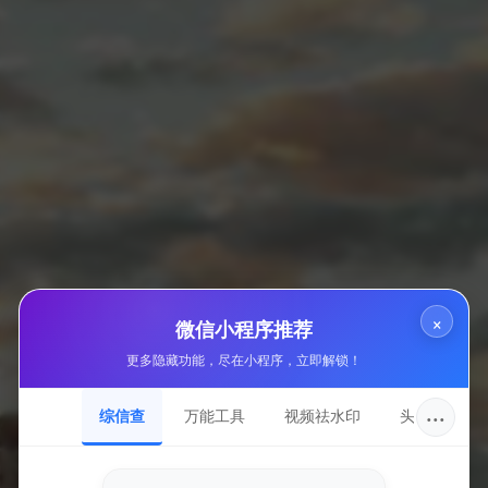
百度权重查询
网站安全检测
搜狗收录查询
百度收录查询
摘要描述
叽哩叽哩游戏网ACG（G站）是一个专注于动画、漫画及游戏
（ACG）领域的权威综合性社区平台。
作为国内领先的ACG网站之一，G站汇聚了大量高质量的动画、
漫画、游戏资源与最新资讯，为广大ACG爱好者提供了丰富的互
动交流空间。
在这里，用户不仅可以欣赏到最新、最全的正版资源，还能与业
内人士、同好粉丝进行深度探讨，分享心得，共同推动ACG文化
的繁荣发展。
×
微信小程序推荐
作为专业的动漫、漫画、游戏信息平台，G站涵盖了多样化的内
容类别。
更多隐藏功能，尽在小程序，立即解锁！
无论是热播动画的最新剧集、经典漫画的深度解读，还是热门游
戏的最新动态，用户都能在G站找到心仪的资源与资讯。
···
综信查
万能工具
视频祛水印
头像圈
同时，本站还提供丰富的高清动画视频、漫画资源下载、游戏攻
略指南，满足不同用户的多元需求。